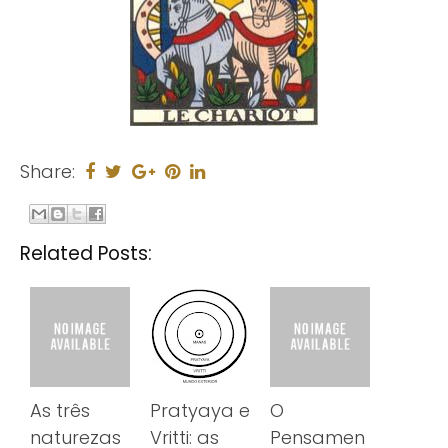
Share:
Related Posts:
As três
Pratyaya e
O
naturezas
Vritti: as
Pensamen