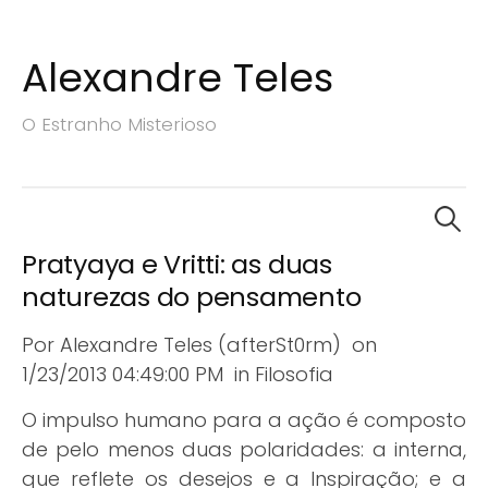
Alexandre Teles
S
k
O Estranho Misterioso
i
p
t
S
o
e
c
a
Pratyaya e Vritti: as duas
r
o
naturezas do pensamento
c
n
h
t
Por
Alexandre Teles (afterSt0rm)
on
f
e
o
1/23/2013 04:49:00 PM
in
Filosofia
n
r
:
O impulso humano para a ação é composto
t
de pelo menos duas polaridades: a interna,
que reflete os desejos e a Inspiração; e a